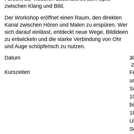
zwischen Klang und Bild.
Der Workshop eröffnet einen Raum, den direkten
Kanal zwischen Hören und Malen zu erspüren. Wer
sich darauf einlässt, entdeckt neue Wege, Bildideen
zu entwickeln und die starke Verbindung von Ohr
und Auge schöpferisch zu nutzen.
Datum
2
-
2
Kurszeiten
F
u
S
1
b
1
U
S